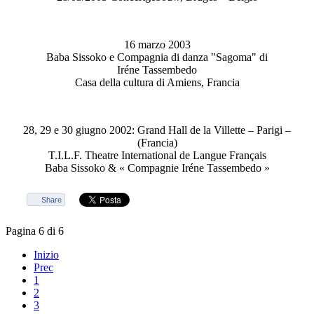
16 marzo 2003
Baba Sissoko e Compagnia di danza "Sagoma" di
Iréne Tassembedo
Casa della cultura di Amiens, Francia
28, 29 e 30 giugno 2002: Grand Hall de la Villette – Parigi –
(Francia)
T.I.L.F. Theatre International de Langue Français
Baba Sissoko & « Compagnie Iréne Tassembedo »
Share
Pagina 6 di 6
Inizio
Prec
1
2
3