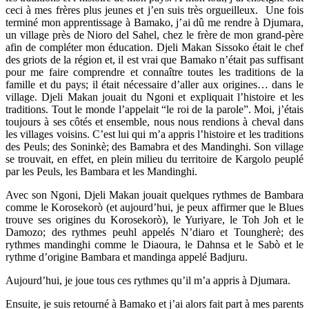
ceci à mes frères plus jeunes et j’en suis très orgueilleux.
Une fois
terminé mon apprentissage à Bamako, j’ai dû me rendre à Djumara,
un village près de Nioro del Sahel, chez le frère de mon grand-père
afin de compléter mon éducation. Djeli Makan Sissoko était le chef
des griots de la région et, il est vrai que Bamako n’était pas suffisant
pour me faire comprendre et connaître toutes les traditions de la
famille et du pays; il était nécessaire d’aller aux origines… dans le
village. Djeli Makan jouait du Ngoni et expliquait l’histoire et les
traditions. Tout le monde l’appelait “le roi de la parole”. Moi, j’étais
toujours à ses côtés et ensemble, nous nous rendions à cheval dans
les villages voisins. C’est lui qui m’a appris l’histoire et les traditions
des Peuls; des Soninkè; des Bamabra et des Mandinghi.
Son village
se trouvait, en effet, en plein milieu du territoire de Kargolo peuplé
par les Peuls, les Bambara et les Mandinghi.
Avec son Ngoni, Djeli Makan jouait quelques rythmes de Bambara
comme le Korosekorò (et aujourd’hui, je peux affirmer que le Blues
trouve ses origines du Korosekorò), le Yuriyare, le Toh Joh et le
Damozo; des rythmes peuhl appelés N’diaro et Toungherè; des
rythmes mandinghi comme le Diaoura, le Dahnsa et le Sabò et le
rythme d’origine Bambara et mandinga appelé Badjuru.
Aujourd’hui, je joue tous ces rythmes qu’il m’a appris à Djumara.
Ensuite, je suis retourné à Bamako et j’ai alors fait part à mes parents