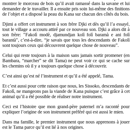
montrer le morceau de bois qu’il avait ramassé dans la savane et lui
demander de le travailler. Il a ensuite pris soin lui-même des finitions
de l’objet et a disposé la peau du Kana sur chacun des côtés du bois.
Djimi a offert cet instrument à son frère Djki et dès qu’il l’a essayé,
tout le village a accouru attiré par ce nouveau son. Djki a alors dit à
son frère: "Fakolì modè, djamundjan kolì folì baramà e ani folì
barantà", c’est-à-dire, “je savais que tous les descendants de Fakolì
sont toujours ceux qui découvrent quelque chose de nouveau”.
Celui qui reste toujours à la maison sans jamais sortir promener (en
Bambara, “marcher” se dit Tama) ne peut voir ce qui se cache sur
les chemins où il y a toujours quelque chose à découvrir.
C’est ainsi qu’est né l’instrument et qu’il a été appelé, Tama.
Et c’est aussi pour cette raison que nous, les Sissoko, descendants de
Fakolì, ne mangeons pas la viande de Kana puisque c’est grâce à cet
animal qu’il a été possible de réaliser notre instrument.
Ceci est l’histoire que mon grand-père paternel m’a raconté pour
expliquer l’origine de son instrument préféré qui est aussi le mien.
Dans ma famille, le premier instrument que nous apprenons à jouer
est le Tama parce qu’il est lié à nos origines.