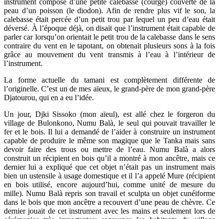
instrument composé d’une petite calebasse (courge) couverte de la
peau d’un poisson (le diodon).
Afin de rendre plus vif le son, la
calebasse était percée d’un petit trou par lequel un peu d’eau était
déversé. À l’époque déjà, on disait que l’instrument était capable de
parler car lorsqu’on orientait le petit trou de la calebasse dans le sens
contraire du vent en le tapotant, on obtenait plusieurs sons à la fois
grâce au mouvement du vent transmis à l’eau à l’intérieur de
l’instrument.
La forme actuelle du tamani est complètement différente de
l’originelle.
C’est un de mes aïeux, le grand-père de mon grand-père
Djatourou, qui en a eu l’idée.
Un jour, Djki Sissoko (mon aïeul), est allé chez le forgeron du
village de Bulonkono, Numu Balà, le seul qui pouvait travailler le
fer et le bois. Il lui a demandé de l’aider à construire un instrument
capable de produire le même son magique que le Tanka mais sans
devoir faire des trous ou mettre de l’eau. Numu Balà a alors
construit un récipient en bois qu’il a montré à mon ancêtre, mais ce
dernier lui a expliqué que cet objet n’était pas un instrument mais
bien un ustensile à usage domestique et il l’a appelé Mure (récipient
en bois utilisé, encore aujourd’hui, comme unité de mesure du
mille). Numu Balà repris son travail et sculpta un objet cunéiforme
dans le bois que mon ancêtre a recouvert d’une peau de chèvre. Ce
dernier jouait de cet instrument avec les mains et seulement lors de