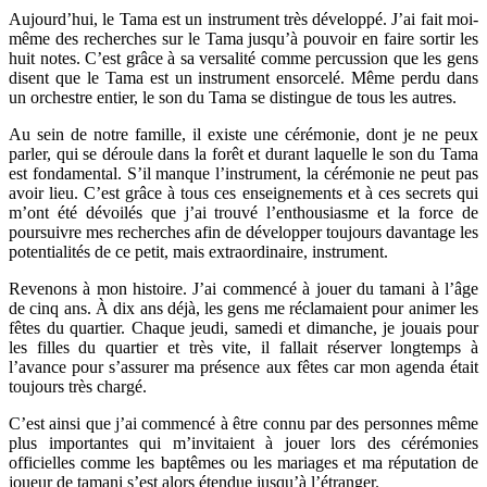
Aujourd’hui, le Tama est un instrument très développé. J’ai fait moi-
même des recherches sur le Tama jusqu’à pouvoir en faire sortir les
huit notes. C’est grâce à sa versalité comme percussion que les gens
disent que le Tama est un instrument ensorcelé. Même perdu dans
un orchestre entier, le son du Tama se distingue de tous les autres.
Au sein de notre famille, il existe une cérémonie, dont je ne peux
parler, qui se déroule dans la forêt et durant laquelle le son du Tama
est fondamental. S’il manque l’instrument, la cérémonie ne peut pas
avoir lieu. C’est grâce à tous ces enseignements et à ces secrets qui
m’ont été dévoilés que j’ai trouvé l’enthousiasme et la force de
poursuivre mes recherches afin de développer toujours davantage les
potentialités de ce petit, mais extraordinaire, instrument.
Revenons à mon histoire. J’ai commencé à jouer du tamani à l’âge
de cinq ans. À dix ans déjà, les gens me réclamaient pour animer les
fêtes du quartier. Chaque jeudi, samedi et dimanche, je jouais pour
les filles du quartier et très vite, il fallait réserver longtemps à
l’avance pour s’assurer ma présence aux fêtes car mon agenda était
toujours très chargé.
C’est ainsi que j’ai commencé à être connu par des personnes même
plus importantes qui m’invitaient à jouer lors des cérémonies
officielles comme les baptêmes ou les mariages et ma réputation de
joueur de tamani s’est alors étendue jusqu’à l’étranger.