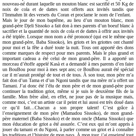
nouveau-né durant laquelle un mouton blanc est sacrifié et 50 Kg de
noix de cola et de dattes sont offerts aux invités tandis que
l’Immahm lit des versets du Coran et proclame le nom de l’enfant.
Mais le jour de mon baptême, au lieu d’un mouton blanc, mon
grand-père Djeli Sissoko a fait don à mes parents d’un boeuf blanc à
sacrifier et la quantité de noix de cola et de dattes à offrir aux invités
a été triplée.
Lorsque mon nom a été prononcé (qui est le même que
mon grand-père, Baba Sissoko), les griots et les griottes ont chanté
pour moi et la fête a duré toute la nuit. Tous ont apporté des dons
comme marques de respect pour mes parents. Mais le plus grand et
important cadeau a été celui de mon grand-père. Il a apporté un
morceau d’étoffe appelé Kasà et a demandé à mes parents d’en faire
un BouBou pour moi à mes sept ans; ce BouBou aurait été spécial
car il m’aurait protégé de tout et de tous. À son tour, mon père m’a
fait don d’un Tama et d’un Ngoni tandis que ma mère m’a offert un
Tamani.
J’ai donc été l’élu de mon père et de mon grand-père pour
continuer la tradition griot, même si je suis le deuxième fils de la
famille. Mon frère aîné, en effet, ne joue pas de la musique mais,
comme moi, c’est un artiste car il peint et lui aussi est très doué dans
ce qu’il fait…Chacun a son propre talent!
C’est grâce à
l’enseignement de mon père (Mamadou Sissoko), de mon grand-
père maternel (Baba Sissoko) et de mon oncle (Mama Sissoko) que
mon éducation de griot a été assurée. C’est eux qui m’ont appris à
jouer du tamani et du Ngoni, à parler comme un griot et à connaître
les traditions et l’histoire de mon pays. À mon tour, j’ai enseigné tout