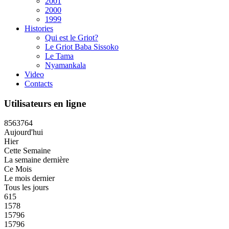
2001
2000
1999
Histories
Qui est le Griot?
Le Griot Baba Sissoko
Le Tama
Nyamankala
Video
Contacts
Utilisateurs en ligne
8
5
6
3
7
6
4
Aujourd'hui
Hier
Cette Semaine
La semaine dernière
Ce Mois
Le mois dernier
Tous les jours
615
1578
15796
15796