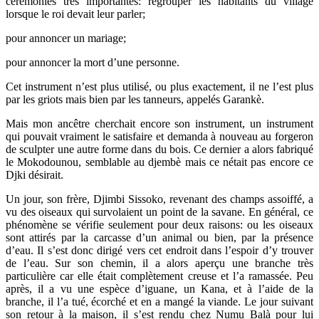
cérémonies très importantes: regrouper les habitants du village
lorsque le roi devait leur parler;
pour annoncer un mariage;
pour annoncer la mort d’une personne.
Cet instrument n’est plus utilisé, ou plus exactement, il ne l’est plus
par les griots mais bien par les tanneurs, appelés Garankè.
Mais mon ancêtre cherchait encore son instrument, un instrument
qui pouvait vraiment le satisfaire et demanda à nouveau au forgeron
de sculpter une autre forme dans du bois. Ce dernier a alors fabriqué
le Mokodounou, semblable au djembè mais ce nétait pas encore ce
Djki désirait.
Un jour, son frère, Djimbi Sissoko, revenant des champs assoiffé, a
vu des oiseaux qui survolaient un point de la savane. En général, ce
phénomène se vérifie seulement pour deux raisons: ou les oiseaux
sont attirés par la carcasse d’un animal ou bien, par la présence
d’eau. Il s’est donc dirigé vers cet endroit dans l’espoir d’y trouver
de l’eau. Sur son chemin, il a alors aperçu une branche très
particulière car elle était complètement creuse et l’a ramassée. Peu
après, il a vu une espèce d’iguane, un Kana, et à l’aide de la
branche, il l’a tué, écorché et en a mangé la viande. Le jour suivant
son retour à la maison, il s’est rendu chez Numu Balà pour lui