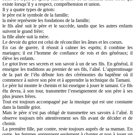
existe lorsqu’il y a respect, compréhension et union.
Il y a quatre types de griots:
le père est le symbole de la famille;
la mère représente les fondations de la famille;
le fils aîné suit le père et le succède, tandis que les autres enfants
suivent le grand frère;
la fille aînée suit la mère.
Le devoir du griot est celui de réconcilier les âmes et les coeurs.
En cas de guerre, il réussit à calmer les esprits; il combine les
mariages; il est l’homme de confiance de rois et des généraux; il
élève les enfants.
Le griot livre ses secrets et son savoir à un de ses fils. En général, il
enseigne les traditions au premier de ses fils, l’aîné. L’apprentissage
de la part de l’élu débute lors des cérémonies du baptême où il
commence à suivre son père et à apprendre la technique du Tamani.
Le père lui montre le chemin et lui enseigne à jouer le tamani. Ce fils
élu devra, à son tour, transmettre l’enseignement de son père à ses
plus jeunes frères.
Tout est toujours accompagné par la musique qui est une constante
dans la famille griot.
Mais le père n’est pas obligé de transmettre ses savoirs à l’aîné.
Il
observe toujours très attentivement ses fils avant de décider et de
choisir.
La première fille, par contre, reste toujours auprès de sa maman. En
outre, les femmes apprennent seulement à chanter et non à jouer un