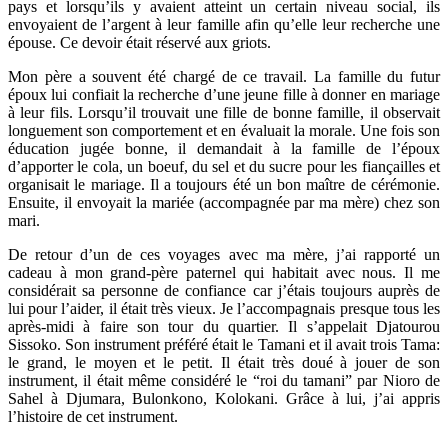
pays et lorsqu’ils y avaient atteint un certain niveau social, ils
envoyaient de l’argent à leur famille afin qu’elle leur recherche une
épouse. Ce devoir était réservé aux griots.
Mon père a souvent été chargé de ce travail. La famille du futur
époux lui confiait la recherche d’une jeune fille à donner en mariage
à leur fils. Lorsqu’il trouvait une fille de bonne famille, il observait
longuement son comportement et en évaluait la morale. Une fois son
éducation jugée bonne, il demandait à la famille de l’époux
d’apporter le cola, un boeuf, du sel et du sucre pour les fiançailles et
organisait le mariage. Il a toujours été un bon maître de cérémonie.
Ensuite, il envoyait la mariée (accompagnée par ma mère) chez son
mari.
De retour d’un de ces voyages avec ma mère, j’ai rapporté un
cadeau à mon grand-père paternel qui habitait avec nous. Il me
considérait sa personne de confiance car j’étais toujours auprès de
lui pour l’aider, il était très vieux. Je l’accompagnais presque tous les
après-midi à faire son tour du quartier. Il s’appelait Djatourou
Sissoko. Son instrument préféré était le Tamani et il avait trois Tama:
le grand, le moyen et le petit. Il était très doué à jouer de son
instrument, il était même considéré le “roi du tamani” par Nioro de
Sahel à Djumara, Bulonkono, Kolokani. Grâce à lui, j’ai appris
l’histoire de cet instrument.