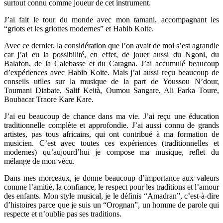
surtout connu comme joueur de cet instrument.
J’ai fait le tour du monde avec mon tamani, accompagnant les
“griots et les griottes modernes” et Habib Koite.
Avec ce dernier, la considération que l’on avait de moi s’est agrandie
car j’ai eu la possibilité, en effet, de jouer aussi du Ngoni, du
Balafon, de la Calebasse et du Caragna. J’ai accumulé beaucoup
d’expériences avec Habib Koite. Mais j’ai aussi reçu beaucoup de
conseils utiles sur la musique de la part de Youssou N’dour,
Toumani Diabate, Salif Keità, Oumou Sangare, Ali Farka Toure,
Boubacar Traore Kare Kare.
J’ai eu beaucoup de chance dans ma vie.
J’ai reçu une éducation
traditionnelle complète et approfondie. J’ai aussi connu de grands
artistes, pas tous africains, qui ont contribué à ma formation de
musicien. C’est avec toutes ces expériences (traditionnelles et
modernes) qu’aujourd’hui je compose ma musique, reflet du
mélange de mon vécu.
Dans mes morceaux, je donne beaucoup d’importance aux valeurs
comme l’amitié, la confiance, le respect pour les traditions et l’amour
des enfants.
Mon style musical, je le définis “Amadran”, c’est-à-dire
d’histoires parce que je suis un “Orognan”, un homme de parole qui
respecte et n’oublie pas ses traditions.