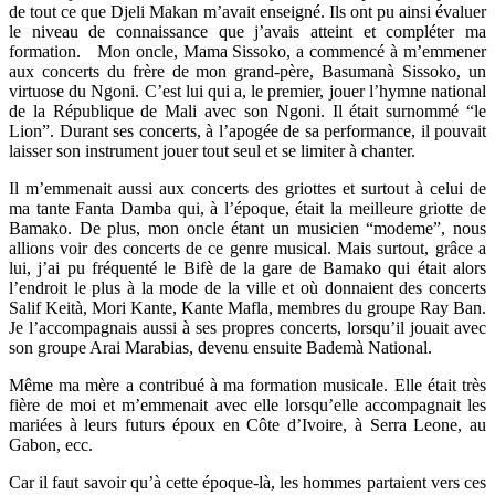
de tout ce que Djeli Makan m’avait enseigné. Ils ont pu ainsi évaluer
le niveau de connaissance que j’avais atteint et compléter ma
formation.
Mon oncle, Mama Sissoko, a commencé à m’emmener
aux concerts du frère de mon grand-père, Basumanà Sissoko, un
virtuose du Ngoni.
C’est lui qui a, le premier, jouer l’hymne national
de la République de Mali avec son Ngoni. Il était surnommé “le
Lion”. Durant ses concerts, à l’apogée de sa performance, il pouvait
laisser son instrument jouer tout seul et se limiter à chanter.
Il m’emmenait aussi aux concerts des griottes et surtout à celui de
ma tante Fanta Damba qui, à l’époque, était la meilleure griotte de
Bamako. De plus, mon oncle étant un musicien “modeme”, nous
allions voir des concerts de ce genre musical. Mais surtout, grâce a
lui, j’ai pu fréquenté le Bifè de la gare de Bamako qui était alors
l’endroit le plus à la mode de la ville et où donnaient des concerts
Salif Keità, Mori Kante, Kante Mafla, membres du groupe Ray Ban.
Je l’accompagnais aussi à ses propres concerts, lorsqu’il jouait avec
son groupe Arai Marabias, devenu ensuite Bademà National.
Même ma mère a contribué à ma formation musicale. Elle était très
fière de moi et m’emmenait avec elle lorsqu’elle accompagnait les
mariées à leurs futurs époux en Côte d’Ivoire, à Serra Leone, au
Gabon, ecc.
Car il faut savoir qu’à cette époque-là, les hommes partaient vers ces