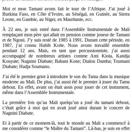
Moi et mon Tamani avons fait le tour de l’Afrique. J’ai joué à
Burkina Faso, en Côte d’Ivoire, au Sénégal, en Guinée, au Sierra
Leone, en Gambie, au Niger, en Mauritanie, ecc.
À 22 ans, je suis entré dans l’Assemblée Instrumentale de Mali
remplaçant mon père qui allait en pension comme joueur de Tamani
et de Ngoni.
J’y suis resté de 1985 à 1991. Durant cette période, en
1987, j’ai connu Habib Koite. Nous avons travaillé ensemble
pendant 12 ans. Mais, en tant que percussionniste, j’ai aussi
accompagné de nombreux artistes comme Ami Kiota, Kandja
Kouyate; Nagnini Diabate; Babani Kone; Dialou Damba; Toumani
Diabate; Hadja Soumano.
J’ai été le premier griot à introduire le son du Tama dans la musique
moderne au Mali. De plus, j’ai aussi été le premier à jouer du Tama
debout. En effet, avant on était assis pour jouer de cet instrument,
même dans l’Assemblée Instrumentale.
La première fois qu’au Mali quelqu’un a joué du tamani debout,
c’était grâce à moi qui en avait joué ainsi durant le concert de
Nagnini Diabate.
Et à partir de ce moment-là, tout le monde au Mali a commencé à
me considérer comme “le Maître du Tamani”. Là-bas, je suis en effet