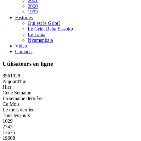
2001
2000
1999
Histories
Qui est le Griot?
Le Griot Baba Sissoko
Le Tama
Nyamankala
Video
Contacts
Utilisateurs en ligne
8
5
6
1
0
2
8
Aujourd'hui
Hier
Cette Semaine
La semaine dernière
Ce Mois
Le mois dernier
Tous les jours
1029
2743
13675
19608