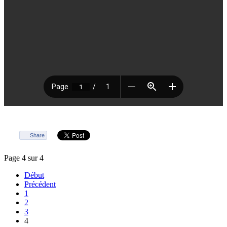
Share
Page 4 sur 4
Début
Précédent
1
2
3
4