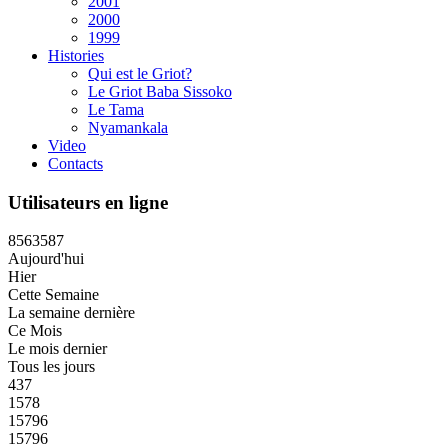
2001
2000
1999
Histories
Qui est le Griot?
Le Griot Baba Sissoko
Le Tama
Nyamankala
Video
Contacts
Utilisateurs en ligne
8
5
6
3
5
8
7
Aujourd'hui
Hier
Cette Semaine
La semaine dernière
Ce Mois
Le mois dernier
Tous les jours
437
1578
15796
15796