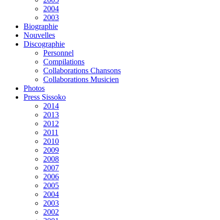
2004
2003
Biographie
Nouvelles
Discographie
Personnel
Compilations
Collaborations Chansons
Collaborations Musicien
Photos
Press Sissoko
2014
2013
2012
2011
2010
2009
2008
2007
2006
2005
2004
2003
2002