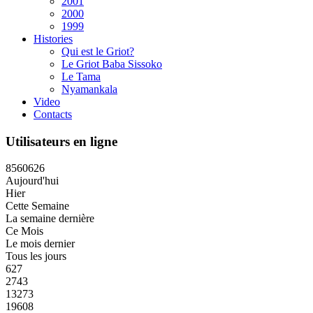
2001
2000
1999
Histories
Qui est le Griot?
Le Griot Baba Sissoko
Le Tama
Nyamankala
Video
Contacts
Utilisateurs en ligne
8
5
6
0
6
2
6
Aujourd'hui
Hier
Cette Semaine
La semaine dernière
Ce Mois
Le mois dernier
Tous les jours
627
2743
13273
19608