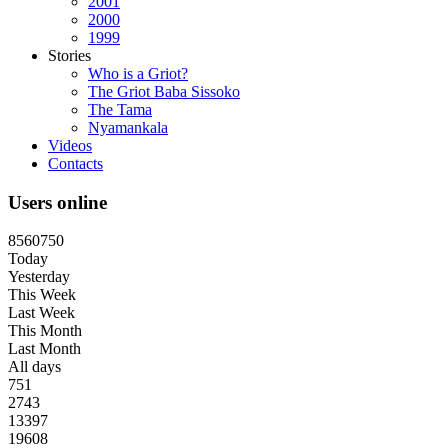
2001
2000
1999
Stories
Who is a Griot?
The Griot Baba Sissoko
The Tama
Nyamankala
Videos
Contacts
Users online
8
5
6
0
7
5
0
Today
Yesterday
This Week
Last Week
This Month
Last Month
All days
751
2743
13397
19608