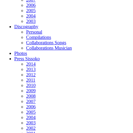
2006
2005
2004
2003
Discography
Personal
Compilations
Collaborations Songs
Collaborations Musician
Photos
Press Sissoko
2014
2013
2012
2011
2010
2009
2008
2007
2006
2005
2004
2003
2002