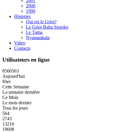
2001
2000
1999
Histories
Qui est le Griot?
Le Griot Baba Sissoko
Le Tama
Nyamankala
Video
Contacts
Utilisateurs en ligne
8
5
6
0
5
6
3
Aujourd'hui
Hier
Cette Semaine
La semaine dernière
Ce Mois
Le mois dernier
Tous les jours
564
2743
13210
19608